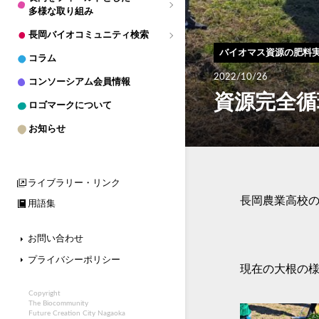
多様な取り組み
和
島
長岡バイオコミュニティ検索
バイオマス資源の肥料
コラム
寺
泊
2022/10/26
コンソーシアム会員情報
資源完全循
栃
ロゴマークについて
尾
お知らせ
与
板
ライブラリー・リンク
川
口
長岡農業高校の
用語集
お問い合わせ
プライバシーポリシー
現在の大根の
風
土
Copyright
The Biocommunity
Future Creation City Nagaoka