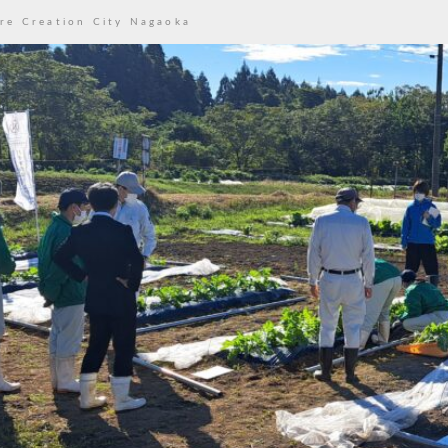
re Creation City Nagaoka
からアンモニアを回収
ジェクト（Nサイクル）
・官・金の力で－