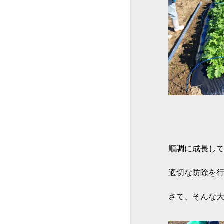
食
文
化
も
の
づ
く
り
順調に成長し
適切な防除を
さて、そんな大