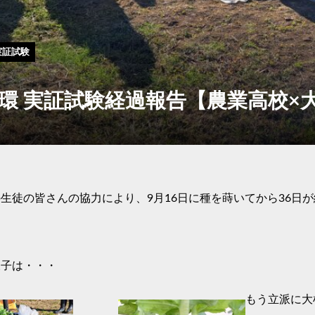
実証試験
環 実証試験経過報告【農業高校×
生徒の皆さんの協力により、9月16日に種を蒔いてから36日
様子は・・・
もう立派に大