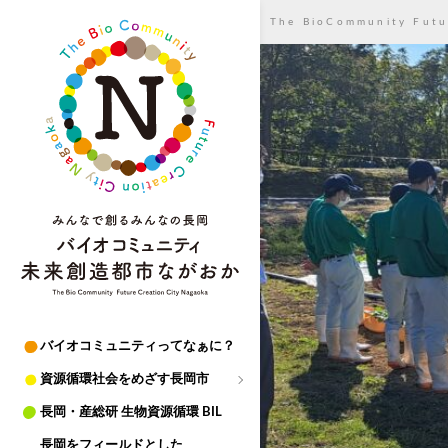
The BioCommunity Futu
長岡の紹介
生ごみバイオガス発電センター
長
岡
長岡の気候
バイオマス資源の肥料実証試験
中
長岡の食
長岡産米由来の高機能堆肥プロ
之
島
長岡のものづくり
未利用魚活用プロジェクト
越
長岡版イノベーション－産・学
生ごみバイオガス化事業
路
4大学1高専
千年農業×土壌解析
三
島
特色ある11の地域
山
バイオコミュニティってなぁに？
古
志
資源循環社会をめざす長岡市
長岡・産総研 生物資源循環 BIL
小
国
長岡をフィールドとした