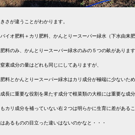
大きさが違うことがわかります。
ンバイオ肥料＋カリ肥料、かんとりースーパー緑水（下水由来
オ肥料のみ、かんとりースーパー緑水のみの５つの畝がありま
る窒素成分の量はどれも同じにしてありますが、
オ肥料とかんとりースーパー緑水はカリ成分が極端に少ないた
の成長に重要な役割を果たす成分で根菜類の大根には重要な成
てもカリ成分を補っていない右２つは明らかに生育に差がある
差はあるものの目立った違いはないのかなと・・・