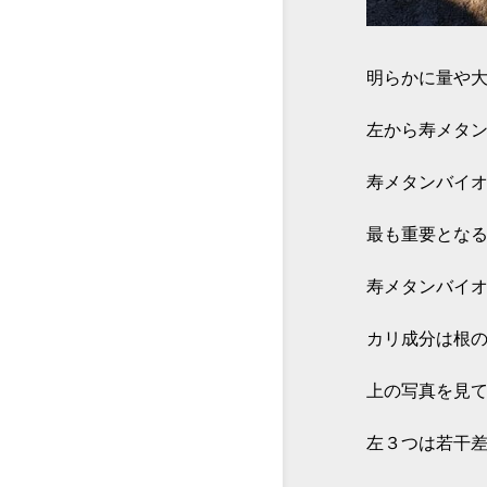
明らかに量や
左から寿メタ
寿メタンバイ
最も重要とな
寿メタンバイ
カリ成分は根
上の写真を見
左３つは若干